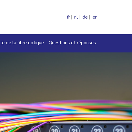
fr
nl
de
en
ercher
te de la fibre optique
Questions et réponses