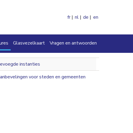
fr
nl
de
en
en
ures
Glasvezelkaart
Vragen en antwoorden
navigation 2nd level
evoegde instanties
anbevelingen voor steden en gemeenten