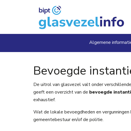
Overslaan en naar de inhoud gaan
Main navig
Algemene informati
Bevoegde instanti
De uitrol van glasvezel valt onder verschillen
geeft een overzicht van de
bevoegde instanti
exhaustief.
Wat de lokale bevoegdheden en vergunningen bet
gemeentebestuur en/of de politie.