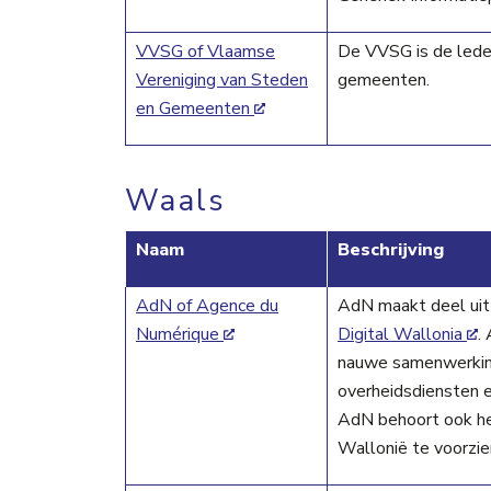
VVSG of Vlaamse
De VVSG is de lede
Vereniging van Steden
gemeenten.
en Gemeenten
Waals
Naam
Beschrijving
AdN of Agence du
AdN maakt deel uit
Numérique
Digital Wallonia
.
nauwe samenwerking
overheidsdiensten e
AdN behoort ook het
Wallonië te voorzie