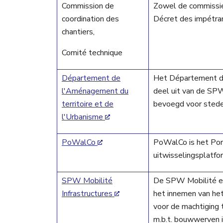
Commission de
Zowel de commissie
coordination des
Décret des impétra
chantiers,
Comité technique
Département de
Het Département de
l'Aménagement du
deel uit van de SPW
territoire et de
bevoegd voor sted
l'Urbanisme
PoWalCo
PoWalCo is het Port
uitwisselingsplatfo
SPW Mobilité
De SPW Mobilité et 
Infrastructures
het innemen van he
voor de machtiging 
m.b.t. bouwwerven i