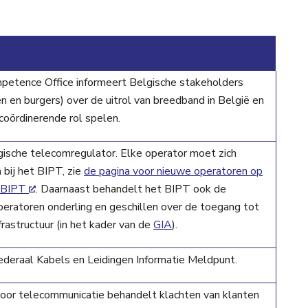
etence Office informeert Belgische stakeholders
n en burgers) over de uitrol van breedband in België en
coördinerende rol spelen.
ische telecomregulator. Elke operator moet zich
 bij het BIPT, zie
de pagina voor nieuwe operatoren op
 BIPT
. Daarnaast behandelt het BIPT ook de
peratoren onderling en geschillen over de toegang tot
frastructuur (in het kader van de
GIA
).
federaal Kabels en Leidingen Informatie Meldpunt.
or telecommunicatie behandelt klachten van klanten