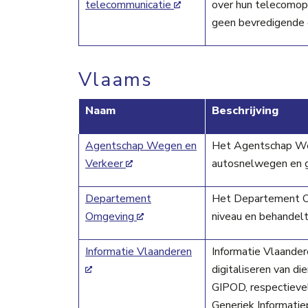
telecommunicatie
over hun telecomope
geen bevredigende 
Vlaams
Naam
Beschrijving
Agentschap Wegen en
Het Agentschap We
Verkeer
autosnelwegen en 
Departement
Het Departement Om
Omgeving
niveau en behandel
Informatie Vlaanderen
Informatie Vlaander
digitaliseren van di
GIPOD, respectievel
Generiek Informati