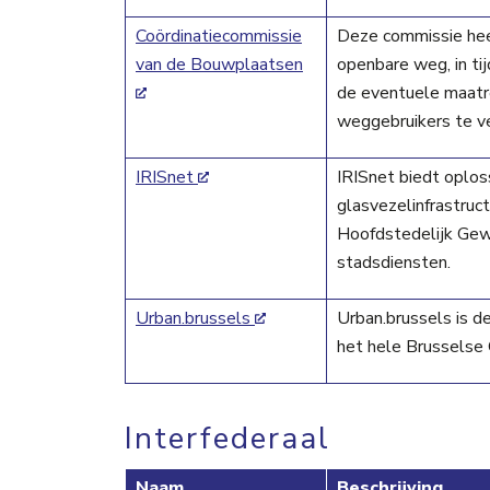
Coördinatiecommissie
Deze commissie hee
van de Bouwplaatsen
openbare weg, in tij
de eventuele maatre
weggebruikers te v
IRISnet
IRISnet biedt oploss
glasvezelinfrastruc
Hoofdstedelijk Gew
stadsdiensten.
Urban.brussels
Urban.brussels is de
het hele Brusselse
Interfederaal
Naam
Beschrijving