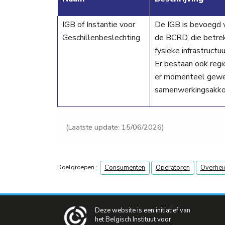
IGB of Instantie voor
De IGB is bevoegd v
Geschillenbeslechting
de BCRD, die betrek
fysieke infrastructu
Er bestaan ook regi
er momenteel gewer
samenwerkingsakkoo
(Laatste update: 15/06/2026)
Doelgroepen :
Consumenten
Operatoren
Overhei
Deze website is een initiatief van
het Belgisch Instituut voor