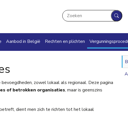
Zoeken
Zoek
ation
e
Aanbod in België
Rechten en plichten
Vergunningsproced
B
es
A
de bevoegdheden, zowel lokaal als regionaal. Deze pagina
es of betrokken organisaties
, maar is geenszins
reft, dient men zich te richten tot het lokaal