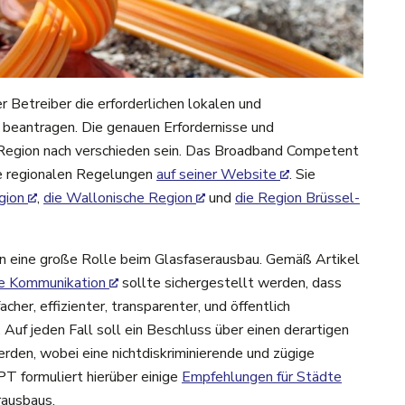
Betreiber die erforderlichen lokalen und
eantragen. Die genauen Erfordernisse und
egion nach verschieden sein.
Das Broadband Competent
ie regionalen Regelungen
auf seiner Website
. Sie
gion
,
die Wallonische Region
und
die Region Brüssel-
n eine große Rolle beim Glasfaserausbau. Gemäß Artikel
he Kommunikation
sollte sichergestellt werden, dass
her, effizienter, transparenter, und öffentlich
Auf jeden Fall soll ein Beschluss über einen derartigen
den, wobei eine nichtdiskriminierende und zügige
T formuliert hierüber einige
Empfehlungen für Städte
rausbaus.