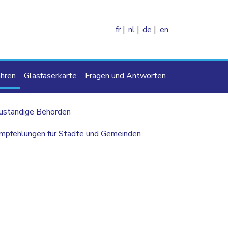
fr
nl
de
en
e
hren
Glasfaserkarte
Fragen und Antworten
navigation 2nd level
uständige Behörden
mpfehlungen für Städte und Gemeinden