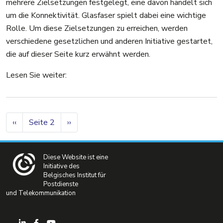
mehrere Zielsetzungen festgelegt, eine davon handelt sich
um die Konnektivität. Glasfaser spielt dabei eine wichtige
Rolle. Um diese Zielsetzungen zu erreichen, werden
verschiedene gesetzlichen und anderen Initiative gestartet,
die auf dieser Seite kurz erwähnt werden.
Lesen Sie weiter:
Seitennummerierung
Vorherige Seite
Nächste Seite
‹‹
Seite 2
››
Diese Website ist eine
Initiative des
Belgisches Institut für
Postdienste
und Telekommunikation