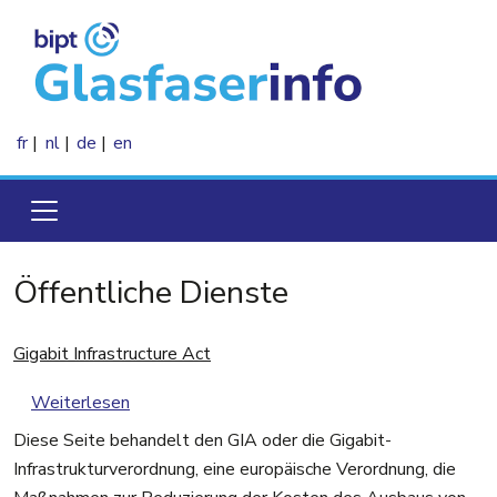
Direkt zum Inhalt
fr
nl
de
en
Öffentliche Dienste
Gigabit Infrastructure Act
über Gigabit Infrastructure Act
Weiterlesen
Diese Seite behandelt den GIA oder die Gigabit-
Infrastrukturverordnung, eine europäische Verordnung, die