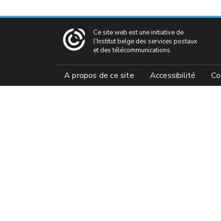
Ce site web est une initiative de
l'Institut belge des services postaux
et des télécommunications
Pied de page
A propos de ce site
Accessibilité
Co