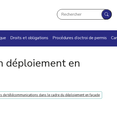
Rechercher
Rech
ique
Droits et obligations
Procédures d’octroi de permis
Car
on déploiement en
urs de télécommunications dans le cadre du déploiement en façade