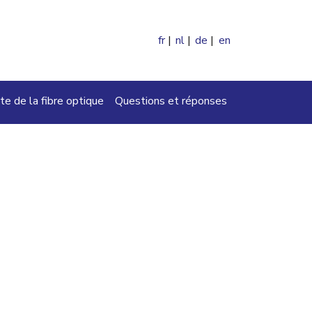
fr
nl
de
en
ercher
te de la fibre optique
Questions et réponses