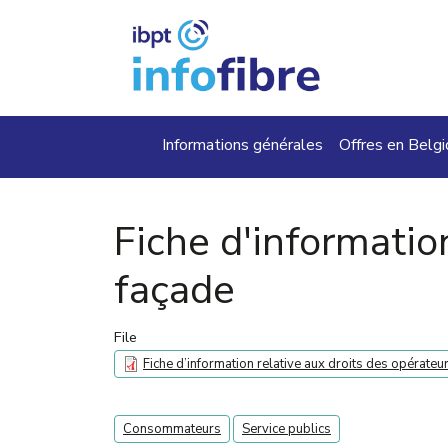
Aller au contenu principal
Main navigation
Informations générales
Offres en Belg
Fiche d'informati
façade
File
Fiche d’information relative aux droits des opérate
Target audience
Consommateurs
Service publics