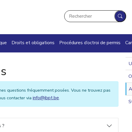
Rechercher
Rech
ique
Droits et obligations
Procédures d’octroi de permis
Car
U
es
O
A
aines questions fréquemment posées. Vous ne trouvez pas
info@ibpt.be
ous contacter via
.
S
s ?