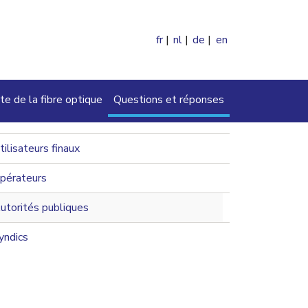
fr
nl
de
en
ercher
te de la fibre optique
Questions et réponses
navigation 2nd level
tilisateurs finaux
pérateurs
utorités publiques
yndics