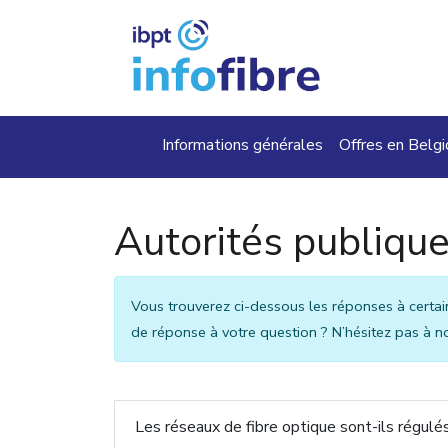
Aller au contenu principal
Main navigation
Informations générales
Offres en Belg
Autorités publiqu
Vous trouverez ci-dessous les réponses à cert
de réponse à votre question ? N’hésitez pas à n
Les réseaux de fibre optique sont-ils régulé