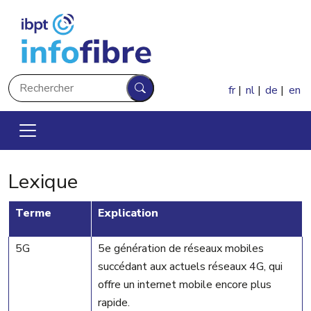
Aller au contenu principal
Rechercher
fr
nl
de
en
Rechercher
Lexique
Terme
Explication
5G
5e génération de réseaux mobiles
succédant aux actuels réseaux 4G, qui
offre un internet mobile encore plus
rapide
.