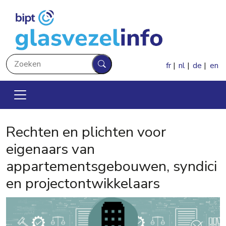
Overslaan en naar de inhoud gaan
Zoeken
fr
nl
de
en
Zoeken
Rechten en plichten voor
eigenaars van
appartementsgebouwen, syndici
en projectontwikkelaars