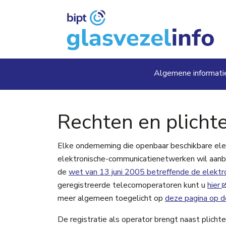
Overslaan en naar de inhoud gaan
Main navig
Algemene informati
Rechten en plicht
Elke onderneming die openbaar beschikbare el
elektronische-communicatienetwerken wil aanbied
de
wet van 13 juni 2005 betreffende de elektr
geregistreerde telecomoperatoren kunt u
hier
meer algemeen toegelicht op
deze pagina op 
De registratie als operator brengt naast plich