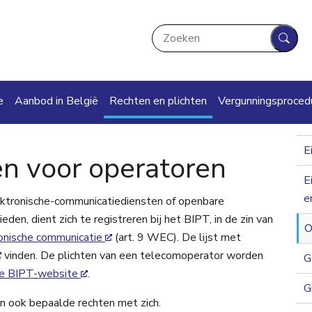
Zoeken
Zoek
ation
e
Aanbod in België
Rechten en plichten
Vergunningsproced
E
en voor operatoren
E
e
ektronische-communicatiediensten of openbare
en, dient zich te registreren bij het BIPT, in de zin van
O
onische communicatie
(art. 9 WEC). De lijst met
vinden. De plichten van een telecomoperator worden
G
de BIPT-website
.
G
ten ook bepaalde rechten met zich.