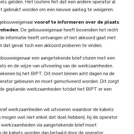
gels gelden. Het loutere feit dat een andere operator al
iet gebruikt worden om een nieuwe aanleg te weigeren.
e gebouweigenaar
vooraf te informeren
over de plaats
aamheden
. De gebouweigenaar heeft bovendien het recht
de informatie heeft ontvangen of niet akkoord gaat met
n dat geval toch een akkoord proberen te vinden.
gebouweigenaar een aangetekende brief sturen met een
aats en de wijze van uitvoering van de werkzaamheden.
kenen bij het BIPT. Dit moet binnen acht dagen na de
perator gebeuren en moet gemotiveerd worden. Dit zorgt
t de geplande werkzaamheden totdat het BIPT er een
teraf werkzaamheden wil uitvoeren waardoor de kabels
ogen wel niet enkel dat doel hebben), hij de operator
e werkzaamheden via aangetekende brief moet
n de kabels worden dan betaald door de operator.