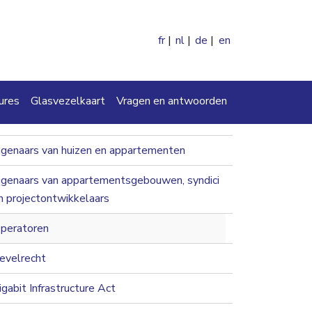
fr
nl
de
en
en
ures
Glasvezelkaart
Vragen en antwoorden
navigation 2nd level
igenaars van huizen en appartementen
igenaars van appartementsgebouwen, syndici
n projectontwikkelaars
peratoren
evelrecht
igabit Infrastructure Act