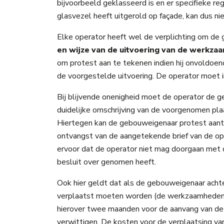
bijvoorbeeld geklasseerd is en er specifieke re
glasvezel heeft uitgerold op façade, kan dus n
Elke operator heeft wel de verplichting om d
en wijze van de uitvoering van de werkz
om protest aan te tekenen indien hij onvoldoen
de voorgestelde uitvoering. De operator moet i
Bij blijvende onenigheid moet de operator de 
duidelijke omschrijving van de voorgenomen pl
Hiertegen kan de gebouweigenaar protest aante
ontvangst van de aangetekende brief van de o
ervoor dat de operator niet mag doorgaan me
besluit over genomen heeft.
Ook hier geldt dat als de gebouweigenaar ach
verplaatst moeten worden (de werkzaamheden m
hierover twee maanden voor de aanvang van d
verwittigen. De kosten voor de verplaatsing va