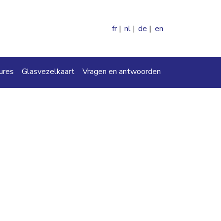
fr
nl
de
en
ures
Glasvezelkaart
Vragen en antwoorden