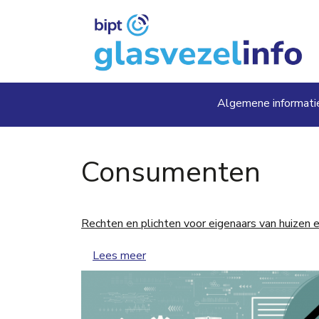
Overslaan en naar de inhoud gaan
Main navig
Algemene informati
Consumenten
Rechten en plichten voor eigenaars van huizen
over Rechten en plichten voor eig
Lees meer